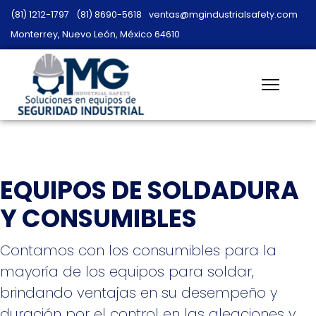
(81) 1212-1797
(81) 8690-5618
ventas@mgindustrialsafety.com
Monterrey, Nuevo León, México 64610
EQUIPOS DE SOLDADURA
Y CONSUMIBLES
Contamos con los consumibles para la
mayoría de los equipos para soldar,
brindando ventajas en su desempeño y
duración por el control en las aleaciones y